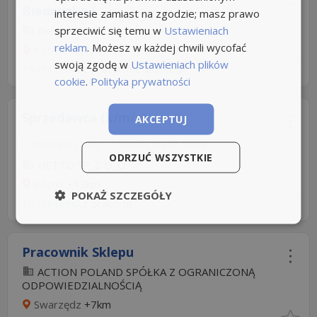
Biedronka I...
interesie zamiast na zgodzie; masz prawo
sprzeciwić się temu w
Ustawieniach
Biedronka
reklam
. Możesz w każdej chwili wycofać
Kórnik
+13km
swoją zgodę w
Ustawieniach plików
15 dni temu z
pracawbiedronce.pl
cookie
.
Polityka prywatności
Sprzedawca (k/m/x)
AKCEPTUJ
Umowa o pracę
Rodzaj pracy: Stała
ODRZUĆ WSZYSTKIE
NETTO SP. Z O. O
Kórnik
+13km
POKAŻ SZCZEGÓŁY
16 dni temu z
pracuj.pl
Pracownik Sklepu
ACTION POLAND SPÓŁKA Z OGRANICZONĄ
ODPOWIEDZIALNOŚCIĄ
Swarzędz
+7km