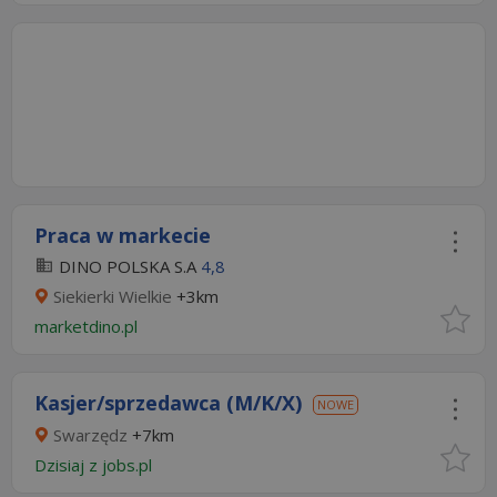
Praca w markecie
DINO POLSKA S.A
4,8
Siekierki Wielkie
+3km
marketdino.pl
Kasjer/sprzedawca (M/K/X)
NOWE
Swarzędz
+7km
Dzisiaj
z
jobs.pl