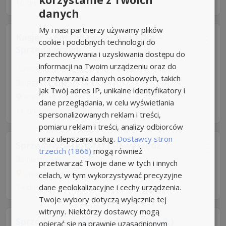
10 dni temu z
pracuj.pl
danych
My i nasi partnerzy używamy plików
Kasjer – Sprzedawca / Kasjerka –
cookie i podobnych technologii do
Sprzedawczyni
przechowywania i uzyskiwania dostępu do
informacji na Twoim urządzeniu oraz do
Umowa o pracę
Rodzaj pracy: Stała
przetwarzania danych osobowych, takich
PEPCO Sklepy
jak Twój adres IP, unikalne identyfikatory i
Kórnik
+13km
dane przeglądania, w celu wyświetlania
11 dni temu z
pracuj.pl
spersonalizowanych reklam i treści,
pomiaru reklam i treści, analizy odbiorców
oraz ulepszania usług.
Dostawcy stron
Sprzedawca (k/m/x) I - Swarzędz
trzecich (1866)
mogą również
Netto
4,6
przetwarzać Twoje dane w tych i innych
Swarzędz
+7km
celach, w tym wykorzystywać precyzyjne
14 dni temu z
netto.pl
dane geolokalizacyjne i cechy urządzenia.
Twoje wybory dotyczą wyłącznie tej
witryny. Niektórzy dostawcy mogą
Sprzedawca-Lada Tradycyjna (m/k)
opierać się na prawnie uzasadnionym