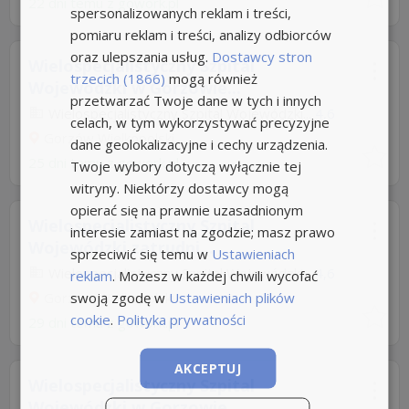
22 dni temu z
gowork.pl
spersonalizowanych reklam i treści,
pomiaru reklam i treści, analizy odbiorców
oraz ulepszania usług.
Dostawcy stron
Wielospecjalistyczny Szpital
trzecich (1866)
mogą również
Wojewódzki w Gorzowie...
przetwarzać Twoje dane w tych i innych
Wielospecjalistyczny Szpital Wojewódzki...
4,6
celach, w tym wykorzystywać precyzyjne
Gorzów Wielkopolski
dane geolokalizacyjne i cechy urządzenia.
25 dni temu z
gowork.pl
Twoje wybory dotyczą wyłącznie tej
witryny. Niektórzy dostawcy mogą
opierać się na prawnie uzasadnionym
Wielospecjalistyczny Szpital
interesie zamiast na zgodzie; masz prawo
Wojewódzki zatrudni...
sprzeciwić się temu w
Ustawieniach
Wielospecjalistyczny Szpital Wojewódzki...
4,6
reklam
. Możesz w każdej chwili wycofać
swoją zgodę w
Ustawieniach plików
Gorzów Wielkopolski
cookie
.
Polityka prywatności
29 dni temu z
gowork.pl
AKCEPTUJ
Wielospecjalistyczny Szpital
Wojewódzki w Gorzowie...