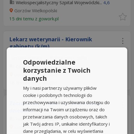
Wielospecjalistyczny Szpital Wojewódzki...
4,6
Gorzów Wielkopolski
15 dni temu z
gowork.pl
Lekarz weterynarii - Kierownik
gabinetu (k/m)...
Umowa o pracę
Rodzaj pracy: Stała
Odpowiedzialne
Grafton Recruitment
5,0
korzystanie z Twoich
Gorzów Wielkopolski
danych
18 dni temu z
pracuj.pl
My i nasi partnerzy używamy plików
cookie i podobnych technologii do
przechowywania i uzyskiwania dostępu do
Zatrudnimy - Lekarzy specjalistów w
informacji na Twoim urządzeniu oraz do
dziedzinie...
przetwarzania danych osobowych, takich
Wielospecjalistyczny Szpital Wojewódzki...
4,6
jak Twój adres IP, unikalne identyfikatory i
Gorzów Wielkopolski
dane przeglądania, w celu wyświetlania