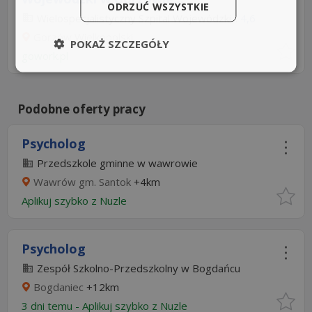
ODRZUĆ WSZYSTKIE
Wielospecjalistyczny Szpital Wojewódzki...
4,6
Gorzów Wielkopolski
POKAŻ SZCZEGÓŁY
gowork.pl
Podobne oferty pracy
Psycholog
Przedszkole gminne w wawrowie
Wawrów gm. Santok
+4km
Aplikuj szybko z Nuzle
Psycholog
Zespół Szkolno-Przedszkolny w Bogdańcu
Bogdaniec
+12km
3 dni temu -
Aplikuj szybko z Nuzle