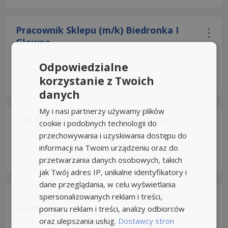
Pracownik Sklepu (m/k) Biedronka I
Głowno
Biedronka
Odpowiedzialne
Głowno
korzystanie z Twoich
pracawbiedronce.pl
danych
My i nasi partnerzy używamy plików
Zleceniobiorca CCC Głowno (k/m)
cookie i podobnych technologii do
CCC
przechowywania i uzyskiwania dostępu do
Głowno
informacji na Twoim urządzeniu oraz do
przetwarzania danych osobowych, takich
kariera.ccc.eu
jak Twój adres IP, unikalne identyfikatory i
dane przeglądania, w celu wyświetlania
Sprzedawca - Sprzedawczyni / Sinsay /
spersonalizowanych reklam i treści,
Galeria...
pomiaru reklam i treści, analizy odbiorców
oraz ulepszania usług.
Dostawcy stron
LPP S.A
4,8