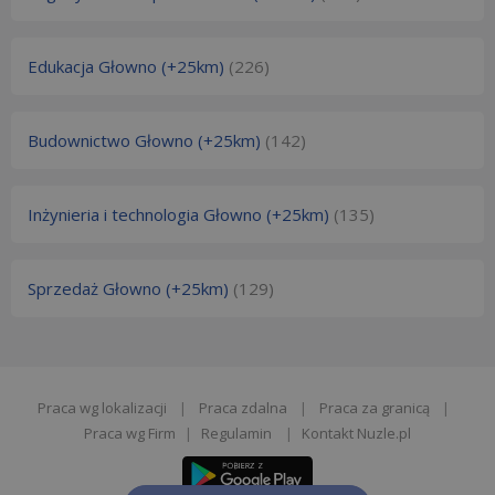
Edukacja Głowno (+25km)
(226)
Budownictwo Głowno (+25km)
(142)
Inżynieria i technologia Głowno (+25km)
(135)
Sprzedaż Głowno (+25km)
(129)
Praca wg lokalizacji
|
Praca zdalna
|
Praca za granicą
|
Praca wg Firm
|
Regulamin
|
Kontakt Nuzle.pl