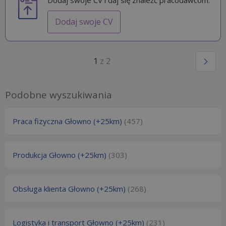
Dodaj swoje CV i daj się znaleźć pracodawcom.
Dodaj swoje CV
1
z 2
Podobne wyszukiwania
Praca fizyczna Głowno (+25km)
(457)
Produkcja Głowno (+25km)
(303)
Obsługa klienta Głowno (+25km)
(268)
Logistyka i transport Głowno (+25km)
(231)