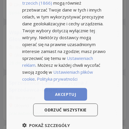
trzecich (1866)
mogą również
Głowno
przetwarzać Twoje dane w tych i innych
lppsa.com
celach, w tym wykorzystywać precyzyjne
dane geolokalizacyjne i cechy urządzenia.
Twoje wybory dotyczą wyłącznie tej
Wsparcie pracy sklepu Biedronka I
witryny. Niektórzy dostawcy mogą
Głowno
opierać się na prawnie uzasadnionym
Biedronka
interesie zamiast na zgodzie; masz prawo
Głowno
sprzeciwić się temu w
Ustawieniach
28 dni temu z
pracawbiedronce.pl
reklam
. Możesz w każdej chwili wycofać
swoją zgodę w
Ustawieniach plików
cookie
.
Polityka prywatności
Sprzedawca-Lada Tradycyjna /
Sprzedawca-Kasjer...
AKCEPTUJ
Biedronka
Głowno
ODRZUĆ WSZYSTKIE
pracawbiedronce.pl
POKAŻ SZCZEGÓŁY