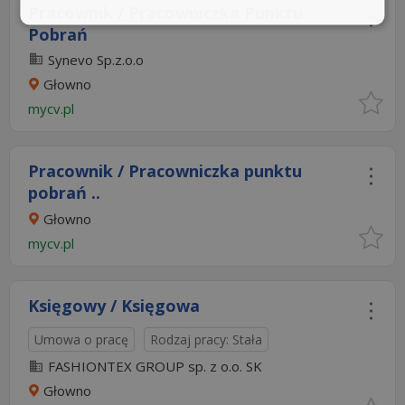
Pracownik / Pracowniczka Punktu
Pobrań
Synevo Sp.z.o.o
Głowno
mycv.pl
Pracownik / Pracowniczka punktu
pobrań ..
Głowno
mycv.pl
Księgowy / Księgowa
Umowa o pracę
Rodzaj pracy: Stała
FASHIONTEX GROUP sp. z o.o. SK
Głowno