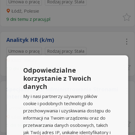
Umowa o pracę
Rodzaj pracy: Stała
Łódź, Polesie
9 dni temu z
pracuj.pl
Analityk HR (k/m)
Umowa o pracę
Rodzaj pracy: Stała
Łódź, Bałuty
10 dni temu z
pracuj.pl
Odpowiedzialne
korzystanie z Twoich
danych
Specjalista ds. Administrowania Stronami
Internetowymi...
My i nasi partnerzy używamy plików
cookie i podobnych technologii do
Umowa o pracę
Rodzaj pracy: Stała
przechowywania i uzyskiwania dostępu do
Łódź, Bałuty
informacji na Twoim urządzeniu oraz do
przetwarzania danych osobowych, takich
5 dni temu z
pracuj.pl
jak Twój adres IP, unikalne identyfikatory i