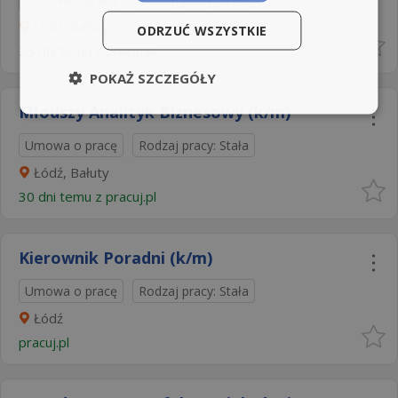
Łódź, Bałuty
ODRZUĆ WSZYSTKIE
25 dni temu z
pracuj.pl
POKAŻ SZCZEGÓŁY
Młodszy Analityk Biznesowy (k/m)
Umowa o pracę
Rodzaj pracy: Stała
Łódź, Bałuty
30 dni temu z
pracuj.pl
Kierownik Poradni (k/m)
Umowa o pracę
Rodzaj pracy: Stała
Łódź
pracuj.pl