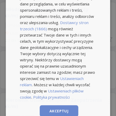
dane przeglądania, w celu wyświetlania
Młodszy Koordynator ds. Sprzedaży
spersonalizowanych reklam i treści,
(k/m)
pomiaru reklam i treści, analizy odbiorców
oraz ulepszania usług.
Dostawcy stron
Umowa o pracę
Rodzaj pracy: Stała
trzecich (1866)
mogą również
Łódź, Bałuty
przetwarzać Twoje dane w tych i innych
22 dni temu z
pracuj.pl
celach, w tym wykorzystywać precyzyjne
dane geolokalizacyjne i cechy urządzenia.
Twoje wybory dotyczą wyłącznie tej
witryny. Niektórzy dostawcy mogą
opierać się na prawnie uzasadnionym
interesie zamiast na zgodzie; masz prawo
sprzeciwić się temu w
Ustawieniach
reklam
. Możesz w każdej chwili wycofać
swoją zgodę w
Ustawieniach plików
cookie
.
Polityka prywatności
Kierownik Działu Zakupów i Zaopatrzenia
(k/m)
AKCEPTUJ
Umowa o pracę
Rodzaj pracy: Stała