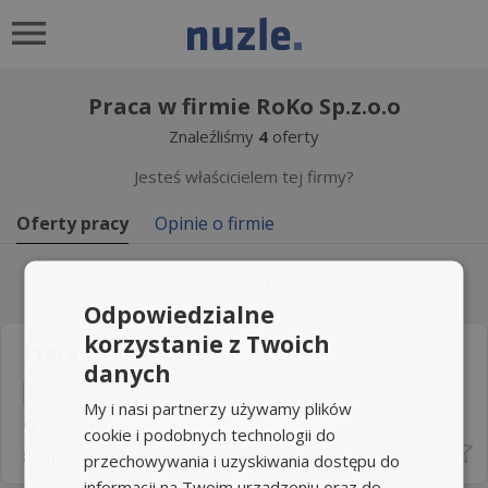
Praca w firmie RoKo Sp.z.o.o
Znaleźliśmy
4
oferty
Jesteś właścicielem tej firmy?
Oferty pracy
Opinie o firmie
Zapisz wyszukiwanie
Odpowiedzialne
korzystanie z Twoich
Praca
danych
Umowa o pracę
Rodzaj pracy: Stała
My i nasi partnerzy używamy plików
Limanowa
cookie i podobnych technologii do
8 dni temu -
Aplikuj szybko z Nuzle
przechowywania i uzyskiwania dostępu do
informacji na Twoim urządzeniu oraz do