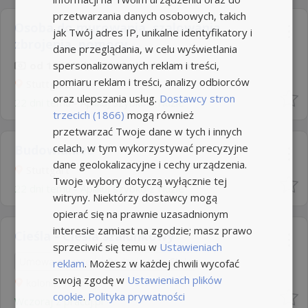
przetwarzania danych osobowych, takich
Osoba do murowania, szalowania,
jak Twój adres IP, unikalne identyfikatory i
zbrojenia. pomocy...
dane przeglądania, w celu wyświetlania
spersonalizowanych reklam i treści,
od 15000 do 20000 zł/mies. brutto
pomiaru reklam i treści, analizy odbiorców
Stuttgart
oraz ulepszania usług.
Dostawcy stron
22 dni temu -
Aplikuj szybko z Nuzle
trzecich (1866)
mogą również
przetwarzać Twoje dane w tych i innych
celach, w tym wykorzystywać precyzyjne
Budowlaniec
dane geolokalizacyjne i cechy urządzenia.
Stuttgart
Twoje wybory dotyczą wyłącznie tej
22 dni temu -
Aplikuj szybko z Nuzle
witryny. Niektórzy dostawcy mogą
opierać się na prawnie uzasadnionym
interesie zamiast na zgodzie; masz prawo
Cieśla - Cieśla szalunkowy
sprzeciwić się temu w
Ustawieniach
Umowa o pracę
Rodzaj pracy: Stała
reklam
. Możesz w każdej chwili wycofać
swoją zgodę w
Ustawieniach plików
kolonia, Niemcy
cookie
.
Polityka prywatności
Wczoraj
z
pracuj.pl