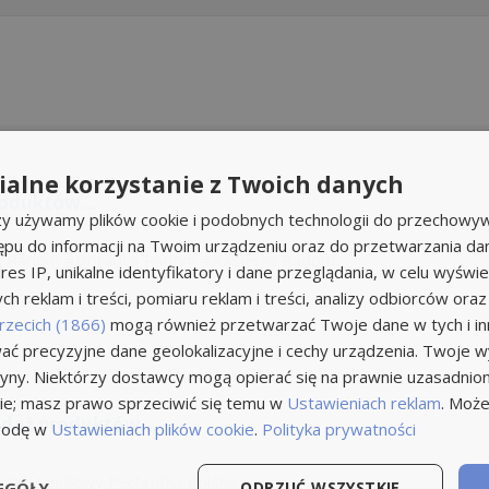
alne korzystanie z Twoich danych
roduktów...
rzy używamy plików cookie i podobnych technologii do przechowyw
ępu do informacji na Twoim urządzeniu oraz do przetwarzania d
a Radom
Doradca Radom
Kasjerka Radom
res IP, unikalne identyfikatory i dane przeglądania, w celu wyświe
h reklam i treści, pomiaru reklam i treści, analizy odbiorców oraz
rzecich (1866)
mogą również przetwarzać Twoje dane w tych i inn
ć precyzyjne dane geolokalizacyjne i cechy urządzenia. Twoje 
tryny. Niektórzy dostawcy mogą opierać się na prawnie uzasadnio
ie; masz prawo sprzeciwić się temu w
Ustawieniach reklam
. Może
edaż produktów...
godę w
Ustawieniach plików cookie
.
Polityka prywatności
ciel Handlowy Pęchratka Polska
EGÓŁY
ODRZUĆ WSZYSTKIE