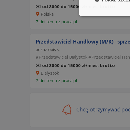
od 8000 do 15000 zł/mies. brutto
Polska
7 dni temu z
praca.pl
Przedstawiciel Handlowy (M/K) - sprz
pokaż opis
Przedstawiciel Białystok
Przedstawiciel Han
od 8000 do 15000 zł/mies. brutto
Białystok
7 dni temu z
praca.pl
Chcę otrzymywać pod