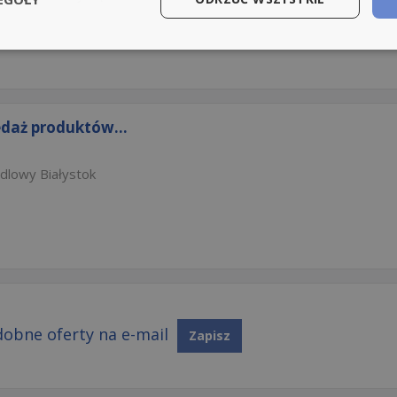
edaż produktów...
dlowy Białystok
obne oferty na e-mail
Zapisz