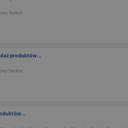
dlowy Radom
edaż produktów...
owy Siedlce
roduktów...