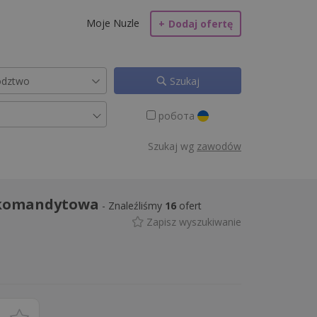
Moje Nuzle
+
Dodaj ofertę
Szukaj
робота
Szukaj wg
zawodów
a komandytowa
-
Znaleźliśmy
16
ofert
Zapisz wyszukiwanie