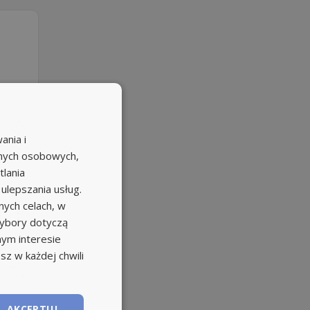
ania i
anych osobowych,
tlania
 ulepszania usług.
ych celach, w
wybory dotyczą
nym interesie
sz w każdej chwili
AKCEPTUJ