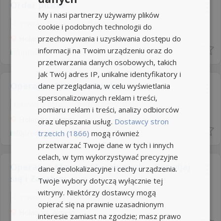
Order picker
My i nasi partnerzy używamy plików
Umowa o pracę
Rodzaj pracy: Stała
cookie i podobnych technologii do
przechowywania i uzyskiwania dostępu do
Holandia, Deventer
informacji na Twoim urządzeniu oraz do
infopraca.pl
przetwarzania danych osobowych, takich
jak Twój adres IP, unikalne identyfikatory i
Operator Pieca – Almelo
dane przeglądania, w celu wyświetlania
spersonalizowanych reklam i treści,
Umowa o pracę
Rodzaj pracy: Stała
pomiaru reklam i treści, analizy odbiorców
Holandia, Almelo
oraz ulepszania usług.
Dostawcy stron
infopraca.pl
trzecich (1866)
mogą również
przetwarzać Twoje dane w tych i innych
celach, w tym wykorzystywać precyzyjne
Operator Maszyn Metalowych – Rozwijaj
dane geolokalizacyjne i cechy urządzenia.
się i Zarabiaj...
Twoje wybory dotyczą wyłącznie tej
witryny. Niektórzy dostawcy mogą
Umowa o pracę
Rodzaj pracy: Stała
opierać się na prawnie uzasadnionym
Holandia, Almelo
interesie zamiast na zgodzie; masz prawo