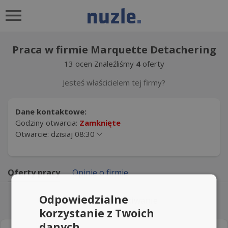
Praca w firmie Marquette Detachering
13
ocen
Znaleźliśmy
4
oferty
Jesteś właścicielem tej firmy?
Dane kontaktowe:
Godziny otwarcia:
Zamknięte
Otwarcie: dzisiaj 08:30
Oferty pracy
Opinie o firmie
Odpowiedzialne
Zapisz wyszukiwanie
korzystanie z Twoich
danych