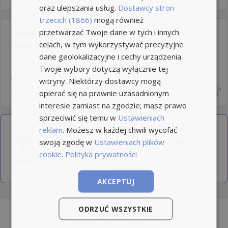
oraz ulepszania usług.
Dostawcy stron
trzecich (1866)
mogą również
Pakowacz / Pakowaczka - Pakowanie
przetwarzać Twoje dane w tych i innych
Książek
celach, w tym wykorzystywać precyzyjne
dane geolokalizacyjne i cechy urządzenia.
Umowa zlecenie
Rodzaj pracy: Inna
Twoje wybory dotyczą wyłącznie tej
Błonie
witryny. Niektórzy dostawcy mogą
opierać się na prawnie uzasadnionym
18 dni temu -
Aplikuj szybko z Nuzle
interesie zamiast na zgodzie; masz prawo
sprzeciwić się temu w
Ustawieniach
Pracodawcy szukają kandydatów
reklam
. Możesz w każdej chwili wycofać
Dodaj swoje CV i daj się znaleźć pracodawcom.
swoją zgodę w
Ustawieniach plików
cookie
.
Polityka prywatności
Dodaj swoje CV
AKCEPTUJ
ODRZUĆ WSZYSTKIE
Praca wg lokalizacji
|
Praca zdalna
|
Praca za granicą
|