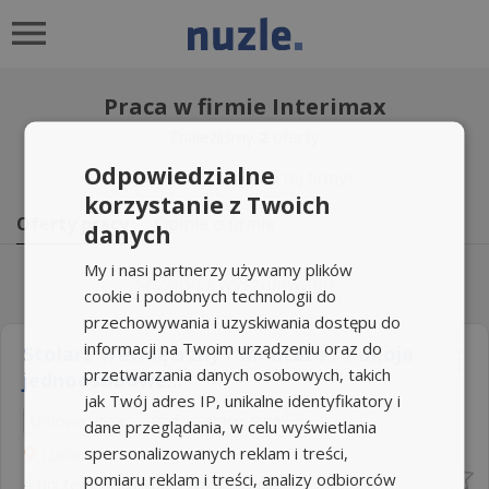
Praca w firmie Interimax
Znaleźliśmy
2
oferty
Odpowiedzialne
Jesteś właścicielem tej firmy?
korzystanie z Twoich
Oferty pracy
Opinie o firmie
danych
My i nasi partnerzy używamy plików
Zapisz wyszukiwanie
cookie i podobnych technologii do
przechowywania i uzyskiwania dostępu do
informacji na Twoim urządzeniu oraz do
Stolarz Wewnętrzny / Montaże / Pokoje
przetwarzania danych osobowych, takich
jednoosobowe...
jak Twój adres IP, unikalne identyfikatory i
Umowa: Inna
Rodzaj pracy: Inna
dane przeglądania, w celu wyświetlania
spersonalizowanych reklam i treści,
Lublin
pomiaru reklam i treści, analizy odbiorców
4 dni temu -
Aplikuj szybko z Nuzle