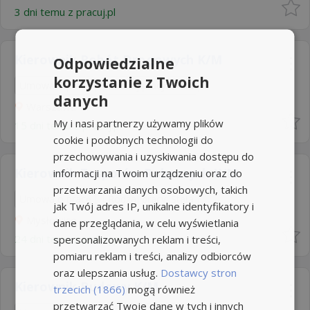
3 dni temu z
pracuj.pl
Kierownik Robót Drogowych K/M
Odpowiedzialne
korzystanie z Twoich
Umowa o pracę
Rodzaj pracy: Stała
danych
Warszawa
My i nasi partnerzy używamy plików
15 dni temu z
pracuj.pl
cookie i podobnych technologii do
przechowywania i uzyskiwania dostępu do
Kierownik Zespołów Roboczych K/M
informacji na Twoim urządzeniu oraz do
przetwarzania danych osobowych, takich
Umowa o pracę
Rodzaj pracy: Stała
jak Twój adres IP, unikalne identyfikatory i
Mysłowice
dane przeglądania, w celu wyświetlania
24 dni temu z
pracuj.pl
spersonalizowanych reklam i treści,
pomiaru reklam i treści, analizy odbiorców
oraz ulepszania usług.
Dostawcy stron
Kierownik Budowy K/M
trzecich (1866)
mogą również
przetwarzać Twoje dane w tych i innych