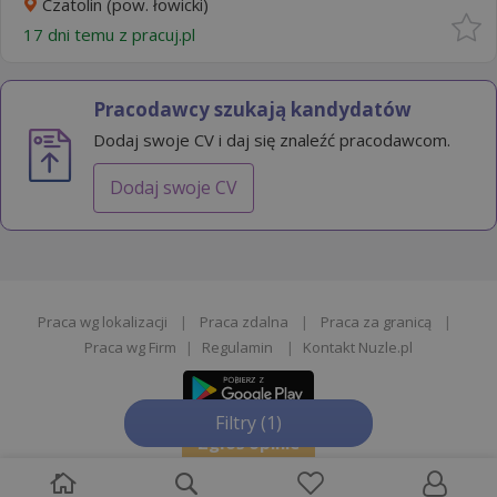
Czatolin (pow. łowicki)
17 dni temu z
pracuj.pl
Pracodawcy szukają kandydatów
Dodaj swoje CV i daj się znaleźć pracodawcom.
Dodaj swoje CV
Praca wg lokalizacji
|
Praca zdalna
|
Praca za granicą
|
Praca wg Firm
|
Regulamin
|
Kontakt Nuzle.pl
Filtry
(1)
Zgłoś opinie