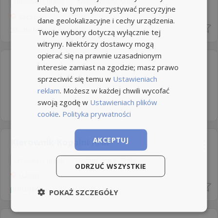
Umowa o pracę
Rodzaj pracy: Stała
celach, w tym wykorzystywać precyzyjne
Szczecin
dane geolokalizacyjne i cechy urządzenia.
25 dni temu z
pracuj.pl
Twoje wybory dotyczą wyłącznie tej
witryny. Niektórzy dostawcy mogą
opierać się na prawnie uzasadnionym
interesie zamiast na zgodzie; masz prawo
sprzeciwić się temu w
Ustawieniach
reklam
. Możesz w każdej chwili wycofać
swoją zgodę w
Ustawieniach plików
cookie
.
Polityka prywatności
AKCEPTUJ
Kierownik Kopalni K/M
Umowa o pracę
Rodzaj pracy: Stała
ODRZUĆ WSZYSTKIE
Lubań
pracuj.pl
POKAŻ SZCZEGÓŁY