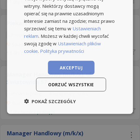
11 dni temu z
pracuj.pl
witryny. Niektórzy dostawcy mogą
opierać się na prawnie uzasadnionym
interesie zamiast na zgodzie; masz prawo
Piekarz (m/k/x)
sprzeciwić się temu w
Ustawieniach
Umowa o pracę
Rodzaj pracy: Stała
reklam
. Możesz w każdej chwili wycofać
swoją zgodę w
Ustawieniach plików
Swadzim (pow. poznański)
cookie
.
Polityka prywatności
11 dni temu z
pracuj.pl
AKCEPTUJ
Manager Handlowy (m/k/x)​, ul.
Światowida 57...
ODRZUĆ WSZYSTKIE
Umowa o pracę
Rodzaj pracy: Stała
POKAŻ SZCZEGÓŁY
Warszawa
17 dni temu z
pracuj.pl
Manager Handlowy (m/k/x)