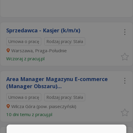
Sprzedawca - Kasjer (k/m/x)
Umowa o pracę
Rodzaj pracy: Stała
Warszawa, Praga-Południe
Wczoraj
z
pracuj.pl
Area Manager Magazynu E-commerce
(Manager Obszaru)...
Umowa o pracę
Rodzaj pracy: Stała
Wilcza Góra (pow. piaseczyński)
10 dni temu z
pracuj.pl