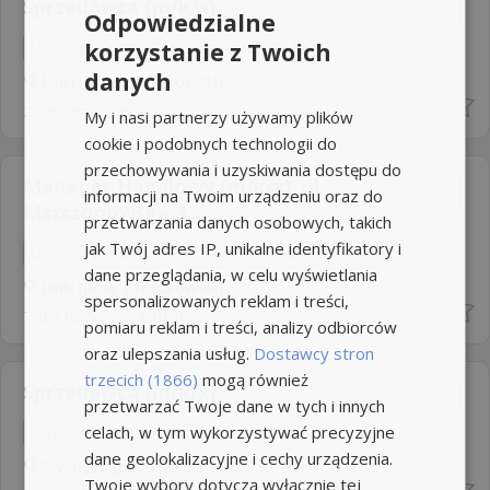
Sprzedawca (m/k/x)
Odpowiedzialne
korzystanie z Twoich
Umowa o pracę
Rodzaj pracy: Stała
danych
Janki (pow. pruszkowski)
2 dni temu z
pracuj.pl
My i nasi partnerzy używamy plików
cookie i podobnych technologii do
przechowywania i uzyskiwania dostępu do
Manager Handlowy (m/k/x)​, ul.
informacji na Twoim urządzeniu oraz do
Mszczonowska 3...
przetwarzania danych osobowych, takich
jak Twój adres IP, unikalne identyfikatory i
Umowa o pracę
Rodzaj pracy: Stała
dane przeglądania, w celu wyświetlania
Janki (pow. pruszkowski)
spersonalizowanych reklam i treści,
7 dni temu z
pracuj.pl
pomiaru reklam i treści, analizy odbiorców
oraz ulepszania usług.
Dostawcy stron
trzecich (1866)
mogą również
Sprzedawca (m/k/x)
przetwarzać Twoje dane w tych i innych
celach, w tym wykorzystywać precyzyjne
Umowa o pracę
Rodzaj pracy: Stała
dane geolokalizacyjne i cechy urządzenia.
Swadzim (pow. poznański)
Twoje wybory dotyczą wyłącznie tej