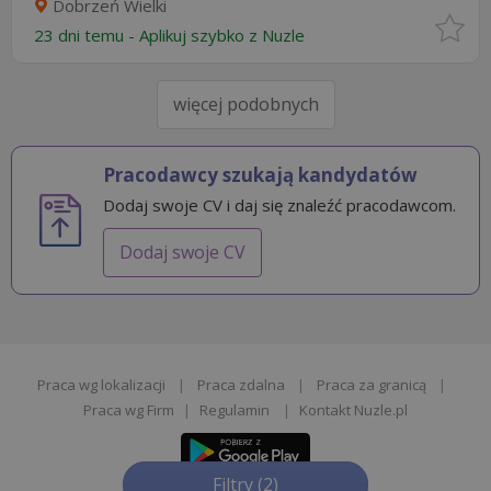
Dobrzeń Wielki
23 dni temu -
Aplikuj szybko z Nuzle
więcej podobnych
Pracodawcy szukają kandydatów
Dodaj swoje CV i daj się znaleźć pracodawcom.
Dodaj swoje CV
Praca wg lokalizacji
|
Praca zdalna
|
Praca za granicą
|
Praca wg Firm
|
Regulamin
|
Kontakt Nuzle.pl
Filtry
(2)