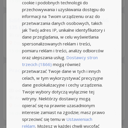
15 dni temu z
praca.pl
cookie i podobnych technologii do
przechowywania i uzyskiwania dostępu do
informacji na Twoim urządzeniu oraz do
Szlifierz z umiejętnością spawania MAG
przetwarzania danych osobowych, takich
135 (K/M)
jak Twój adres IP, unikalne identyfikatory i
Grupa Progres Sp. z o. o
dane przeglądania, w celu wyświetlania
Dobrzeń Wielki
spersonalizowanych reklam i treści,
pomiaru reklam i treści, analizy odbiorców
15 dni temu z
gowork.pl
oraz ulepszania usług.
Dostawcy stron
trzecich (1866)
mogą również
Pracownik produkcji (m/k)
przetwarzać Twoje dane w tych i innych
celach, w tym wykorzystywać precyzyjne
Umowa o pracę
Rodzaj pracy: Stała
dane geolokalizacyjne i cechy urządzenia.
od 5000 zł/mies. brutto
Twoje wybory dotyczą wyłącznie tej
Assa abloy mercor doors sp. zo.o
witryny. Niektórzy dostawcy mogą
opierać się na prawnie uzasadnionym
Dobrzeń Wielki
interesie zamiast na zgodzie; masz prawo
16 dni temu -
Aplikuj szybko z Nuzle
sprzeciwić się temu w
Ustawieniach
reklam
. Możesz w każdej chwili wycofać