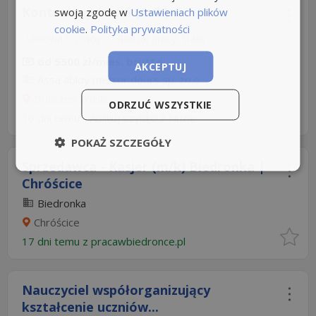
Kontroler jakości (m/k)
swoją zgodę w
Ustawieniach plików
cookie
.
Polityka prywatności
Umowa o pracę
Rodzaj pracy: Stała
od 5500 zł/mies. brutto
AKCEPTUJ
Assa abloy mercor doors sp. zo.o
Dobrzeń Wielki
ODRZUĆ WSZYSTKIE
16 dni temu -
Aplikuj szybko z Nuzle
POKAŻ SZCZEGÓŁY
Sprzedawca - Kasjer (m/k) Biedronka |
Chróścice
Biedronka
Chróścice
17 dni temu z
pracawbiedronce.pl
Nauczyciel współorganizujący
kształcenie uczniów...