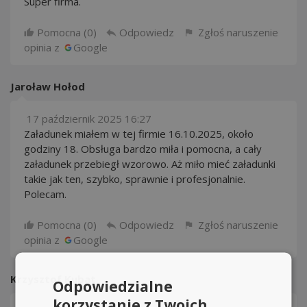
Super firma.
Pomocna (
0
)
Odpowiedz
Zgłoś naruszenie
opinia z
Google
Jaroław Hołod
17 październik 2025 16:27
Załadunek miałem w tej firmie 16.10.2025, około
godziny 18. Obsługa bardzo miła i pomocna, a cały
załadunek przebiegł wzorowo. Aż miło mieć załadunki
takie jak ten, szybko, sprawnie i profesjonalnie.
Polecam.
Pomocna (
0
)
Odpowiedz
Zgłoś naruszenie
opinia z
Google
Krzysztof Kubat
Odpowiedzialne
korzystanie z Twoich