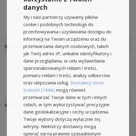
13 październik 2025 22:25
danych
Witam firma spoko rozładunek bez problemu
My i nasi partnerzy używamy plików
Pomocna (
0
)
Odpowiedz
Zgłoś naruszenie
cookie i podobnych technologii do
opinia z
Google
przechowywania i uzyskiwania dostępu do
informacji na Twoim urządzeniu oraz do
przetwarzania danych osobowych, takich
Slawomir O.
jak Twój adres IP, unikalne identyfikatory i
29 wrzesień 2025 17:20
dane przeglądania, w celu wyświetlania
Szybki załadunek, miły personel
spersonalizowanych reklam i treści,
pomiaru reklam i treści, analizy odbiorców
Pomocna (
0
)
Odpowiedz
Zgłoś naruszenie
oraz ulepszania usług.
Dostawcy stron
opinia z
Google
trzecich (1866)
mogą również
przetwarzać Twoje dane w tych i innych
celach, w tym wykorzystywać precyzyjne
Vadym. S
dane geolokalizacyjne i cechy urządzenia.
Twoje wybory dotyczą wyłącznie tej
25 wrzesień 2025 11:16
Załadowali bardzo szybko, wszystko było uprzejme i
witryny. Niektórzy dostawcy mogą
na najwyższym poziomie, chłopaki, którzy załadowali,
opierać się na prawnie uzasadnionym