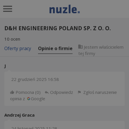
D&H ENGINEERING POLAND SP. Z O. O.
10
ocen
Jestem właścicielem
Oferty pracy
Opinie o firmie
tej firmy
J
22 grudzień 2025 16:58
Pomocna (
0
)
Odpowiedz
Zgłoś naruszenie
opinia z
Google
Andrzej Graca
24 listopad 2025 11:28