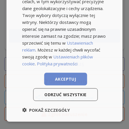
celach, w tym wykorzystywać precyzyjne
AR Rekruterus
dane geolokalizacyjne i cechy urządzenia.
Zadaj pytanie pracodawcy
Twoje wybory dotyczą wyłącznie tej
tel: 48x-xxx-xxx
witryny. Niektórzy dostawcy mogą
pokaż
opierać się na prawnie uzasadnionym
Aplikuj teraz
interesie zamiast na zgodzie; masz prawo
sprzeciwić się temu w
Ustawieniach
reklam
. Możesz w każdej chwili wycofać
swoją zgodę w
Ustawieniach plików
cookie
.
Polityka prywatności
Zadzwoń/SMS
AKCEPTUJ
Obserwuj
ofertę
ODRZUĆ WSZYSTKIE
Udostępnij ogłoszenie
POKAŻ SZCZEGÓŁY
Zgłoś naruszenie