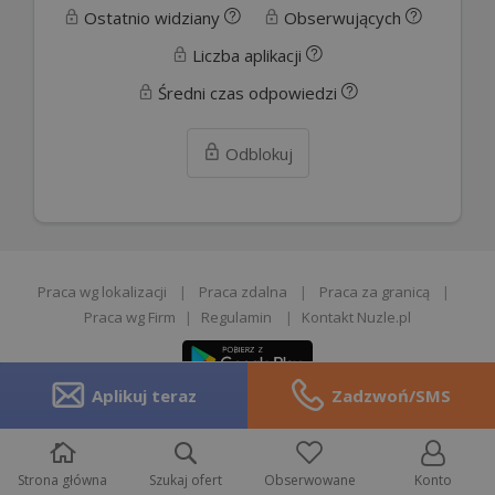
Ostatnio widziany
Obserwujących
Liczba aplikacji
Średni czas odpowiedzi
Odblokuj
Praca wg lokalizacji
|
Praca zdalna
|
Praca za granicą
|
Praca wg Firm
|
Regulamin
|
Kontakt Nuzle.pl
Aplikuj teraz
Zadzwoń/SMS
Zgłoś opinie
Strona główna
Szukaj ofert
Obserwowane
Konto