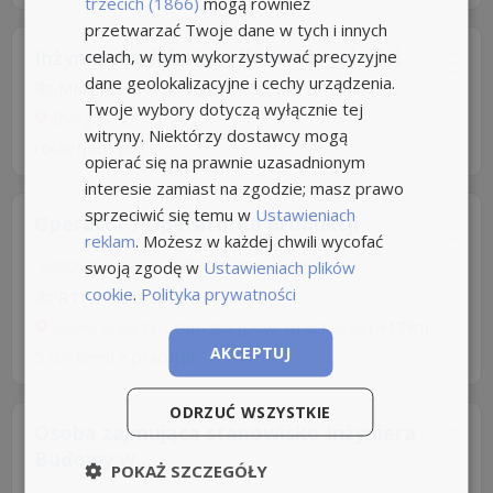
trzecich (1866)
mogą również
przetwarzać Twoje dane w tych i innych
Inżynier/ka Jakości - Kontrola Jakości
celach, w tym wykorzystywać precyzyjne
dane geolokalizacyjne i cechy urządzenia.
MMP NEUPACK POLSKA Sp. z o. o
Twoje wybory dotyczą wyłącznie tej
Bydgoszcz
witryny. Niektórzy dostawcy mogą
rocketjobs.pl
opierać się na prawnie uzasadnionym
interesie zamiast na zgodzie; masz prawo
sprzeciwić się temu w
Ustawieniach
Operator / Operatorka produkcji
reklam
. Możesz w każdej chwili wycofać
Umowa o pracę
Rodzaj pracy: Stała
swoją zgodę w
Ustawieniach plików
cookie
.
Polityka prywatności
RTP Polska Sp. z o.o
Nowa Wieś Wrocławska (pow. wrocławski)
+17km
AKCEPTUJ
5 dni temu z
pracuj.pl
ODRZUĆ WSZYSTKIE
Osoba zajmująca stanowisko Inżyniera
Budowy w...
POKAŻ SZCZEGÓŁY