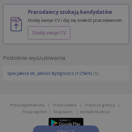
Pracodawcy szukają kandydatów
Dodaj swoje CV i daj się znaleźć pracodawcom.
Dodaj swoje CV
Podobne wyszukiwania
Specjalista ds. Jakości Bydgoszcz (+25km)
(5)
Praca wg lokalizacji
|
Praca zdalna
|
Praca za granicą
|
Praca wg Firm
|
Regulamin
|
Kontakt Nuzle.pl
Filtry
(2)