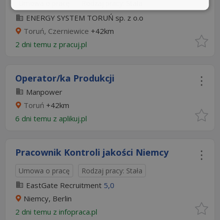
Umowa o pracę
Rodzaj pracy: Stała
ENERGY SYSTEM TORUŃ sp. z o.o
Toruń, Czerniewice
+42km
2 dni temu z
pracuj.pl
Operator/ka Produkcji
Manpower
Toruń
+42km
6 dni temu z
aplikuj.pl
Pracownik Kontroli jakości Niemcy
Umowa o pracę
Rodzaj pracy: Stała
EastGate Recruitment
5,0
Niemcy, Berlin
2 dni temu z
infopraca.pl