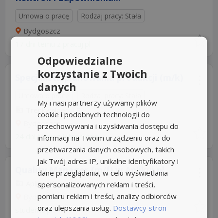
Umowa o pracę
Rodzaj pracy: Stała
Bydgoszcz
17 dni temu z
pracuj.pl
Odpowiedzialne
korzystanie z Twoich
Specjalista planowania produkcji (m/k)
danych
Umowa o pracę
Rodzaj pracy: Stała
My i nasi partnerzy używamy plików
Trenkwalder
4,9
cookie i podobnych technologii do
Bydgoszcz
przechowywania i uzyskiwania dostępu do
24 dni temu z
infopraca.pl
informacji na Twoim urządzeniu oraz do
przetwarzania danych osobowych, takich
jak Twój adres IP, unikalne identyfikatory i
Quality Manager (m/f) w Aplikuj.pl
dane przeglądania, w celu wyświetlania
Aplikuj.pl
spersonalizowanych reklam i treści,
pomiaru reklam i treści, analizy odbiorców
Bydgoszcz
oraz ulepszania usług.
Dostawcy stron
students.pl