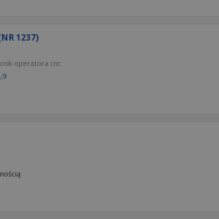
NR 1237)
nik operatora cnc
,9
nością