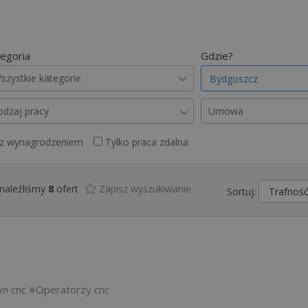
egoria
Gdzie?
szystkie kategorie
odzaj pracy
Umowa
 z wynagrodzeniem
Tylko praca zdalna
naleźliśmy
8
ofert
Zapisz wyszukiwanie
Sortuj:
n cnc
Operatorzy cnc