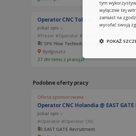
tym wykorzystywa
wyłącznie tej wi
zamiast na zgodz
Operator CNC Tokarz - Frezer
wycofać swoją z
pokaż opis
Frezer
Operator
Operator CNC
Tokarz
POKAŻ SZCZ
SPX Flow Technology Poland Sp. z o.o
Bydgoszcz
27 dni temu z
pracuj.pl
Podobne oferty pracy
Oferta sponsorowana
Operator CNC Holandia @ EAST GATE 
pokaż opis
Operator
Operator CNC
EAST GATE Recruitment