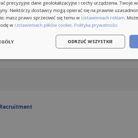
ć precyzyjne dane geolokalizacyjne i cechy urządzenia. Twoje 
tryny. Niektórzy dostawcy mogą opierać się na prawnie uzasadnio
ie; masz prawo sprzeciwić się temu w
Ustawieniach reklam
. Może
godę w
Ustawieniach plików cookie
.
Polityka prywatności
EGÓŁY
ODRZUĆ WSZYSTKIE
Recruitment