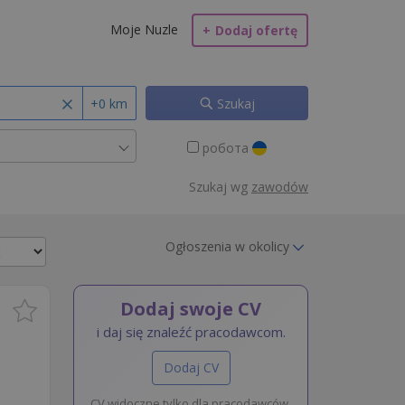
Moje Nuzle
+
Dodaj ofertę
+0 km
Szukaj
робота
Szukaj wg
zawodów
Ogłoszenia w okolicy
Dodaj swoje CV
i daj się znaleźć pracodawcom.
Dodaj CV
CV widoczne tylko dla pracodawców.