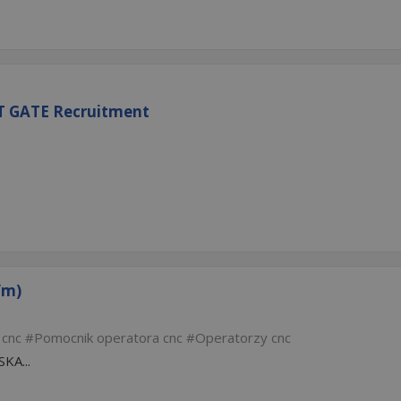
T GATE Recruitment
/m)
 cnc
Pomocnik operatora cnc
Operatorzy cnc
KA...