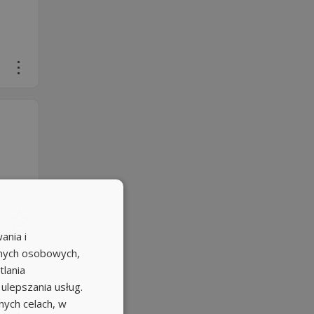
ania i
anych osobowych,
tlania
 ulepszania usług.
ych celach, w