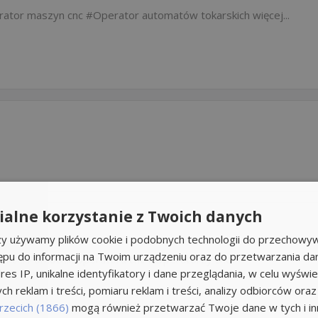
rator maszyn cnc
Operator automatów tokarskich
więcej...
alne korzystanie z Twoich danych
rzy używamy plików cookie i podobnych technologii do przechowyw
ępu do informacji na Twoim urządzeniu oraz do przetwarzania d
 cnc
Pomocnik operatora cnc
Operatorzy cnc
res IP, unikalne identyfikatory i dane przeglądania, w celu wyświe
h reklam i treści, pomiaru reklam i treści, analizy odbiorców oraz
rzecich (1866)
mogą również przetwarzać Twoje dane w tych i inn