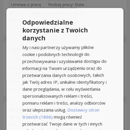
Umowa o pracę
Rodzaj pracy: Stała
P.P.H.U. Alfa Plus Bartłomiej Gacka
Piła
+25km
Odpowiedzialne
9 dni temu z
pracuj.pl
korzystanie z Twoich
danych
My i nasi partnerzy używamy plików
Operator CNC - tokarki
cookie i podobnych technologii do
Umowa o pracę
Rodzaj pracy: Stała
przechowywania i uzyskiwania dostępu do
informacji na Twoim urządzeniu oraz do
DWJ NARZĘDZIOWNIA CNC SPÓŁKA Z
OGRANICZONĄ...
przetwarzania danych osobowych, takich
Piła
+25km
jak Twój adres IP, unikalne identyfikatory i
dane przeglądania, w celu wyświetlania
9 dni temu z
pracuj.pl
spersonalizowanych reklam i treści,
pomiaru reklam i treści, analizy odbiorców
Murarz Klinkieru
oraz ulepszania usług.
Dostawcy stron
trzecich (1866)
mogą również
Thomag Industrieservice GmbH
przetwarzać Twoje dane w tych i innych
Piła
+25km