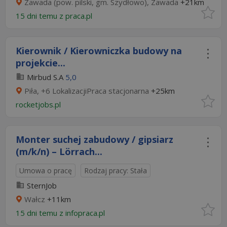
Zawada (pow. pilski, gm. Szydłowo), Zawada
+21km
15 dni temu z
praca.pl
Kierownik / Kierowniczka budowy na
projekcie...
Mirbud S.A
5,0
Piła, +6 LokalizacjiPraca stacjonarna
+25km
rocketjobs.pl
Monter suchej zabudowy / gipsiarz
(m/k/n) – Lörrach...
Umowa o pracę
Rodzaj pracy: Stała
SternJob
Wałcz
+11km
15 dni temu z
infopraca.pl