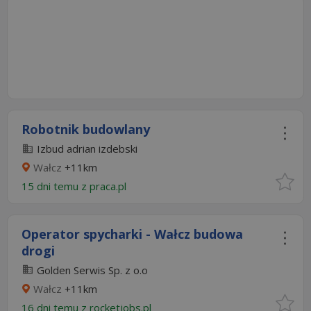
Robotnik budowlany
Izbud adrian izdebski
Wałcz
+11km
15 dni temu z
praca.pl
Operator spycharki - Wałcz budowa
drogi
Golden Serwis Sp. z o.o
Wałcz
+11km
16 dni temu z
rocketjobs.pl