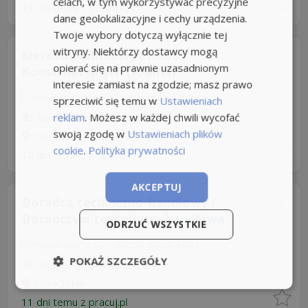
celach, w tym wykorzystywać precyzyjne
11 dni temu z
gowork.pl
dane geolokalizacyjne i cechy urządzenia.
Twoje wybory dotyczą wyłącznie tej
witryny. Niektórzy dostawcy mogą
Kierownik Budowy / Robót
opierać się na prawnie uzasadnionym
Konstrukcyjnych (K/M/N)
interesie zamiast na zgodzie; masz prawo
Umowa o pracę
Rodzaj pracy: Stała
sprzeciwić się temu w
Ustawieniach
reklam
. Możesz w każdej chwili wycofać
Nomad Electric Sp. z o.o
swoją zgodę w
Ustawieniach plików
Piła
+25km
cookie
.
Polityka prywatności
12 dni temu z
pracuj.pl
AKCEPTUJ
Doradca techniczno-handlowy /
Doradczyni techniczno-handlowa
ODRZUĆ WSZYSTKIE
Umowa o pracę
Rodzaj pracy: Stała
POKAŻ SZCZEGÓŁY
Flugger poland sp. z o.o
4,7
Piła
+25km
11 dni temu z
pracuj.pl