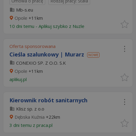
Umowa o pracę
Rodzaj pracy: Stała
Mb-s.eu
Opole
+11km
10 dni temu -
Aplikuj szybko z Nuzle
Oferta sponsorowana
Cieśla szalunkowy | Murarz
NOWE
CONEXIO SP. Z O.O. S.K
Opole
+11km
aplikuj.pl
Kierownik robót sanitarnych
Klisz sp. z o.o
Dębska Kuźnia
+22km
3 dni temu z
praca.pl