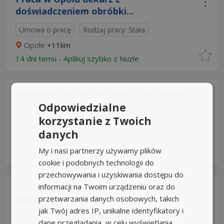
doświadczeniem obróbki...
Umowa o pracę
Rodzaj pracy: Stała
Opole
+11km
14 dni temu -
Aplikuj szybko z Nuzle
Operator wózka widłowego w tartaku
Odpowiedzialne
Umowa o pracę
Rodzaj pracy: Stała
korzystanie z Twoich
Carpediem Poland Sp. z o.o
danych
Prószków
+18km
My i nasi partnerzy używamy plików
16 dni temu -
Aplikuj szybko z Nuzle
cookie i podobnych technologii do
przechowywania i uzyskiwania dostępu do
informacji na Twoim urządzeniu oraz do
SPAWACZ MAG / МАГ
przetwarzania danych osobowych, takich
ЗВАРЮВАЛЬНИК
jak Twój adres IP, unikalne identyfikatory i
Umowa: Inna
Rodzaj pracy: Stała
dane przeglądania, w celu wyświetlania