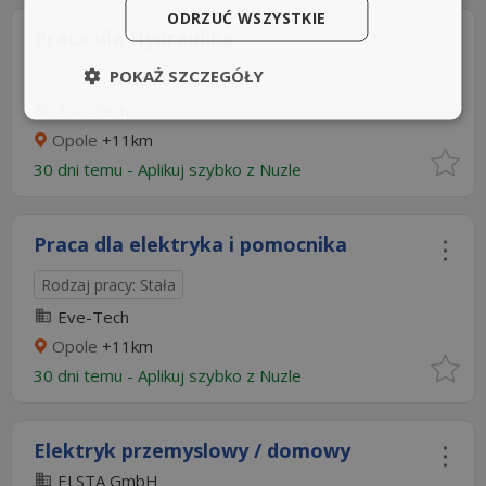
ODRZUĆ WSZYSTKIE
Praca dla Hydraulika
POKAŻ SZCZEGÓŁY
Rodzaj pracy: Stała
Eve-Tech
Opole
+11km
30 dni temu -
Aplikuj szybko z Nuzle
Praca dla elektryka i pomocnika
Rodzaj pracy: Stała
Eve-Tech
Opole
+11km
30 dni temu -
Aplikuj szybko z Nuzle
Elektryk przemyslowy / domowy
ELSTA GmbH