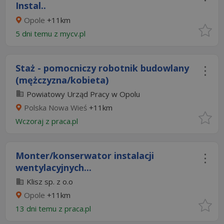
Instal..
Opole
+11km
5 dni temu z
mycv.pl
Staż - pomocniczy robotnik budowlany
(mężczyzna/kobieta)
Powiatowy Urząd Pracy w Opolu
Polska Nowa Wieś
+11km
Wczoraj
z
praca.pl
Monter/konserwator instalacji
wentylacyjnych...
Klisz sp. z o.o
Opole
+11km
13 dni temu z
praca.pl