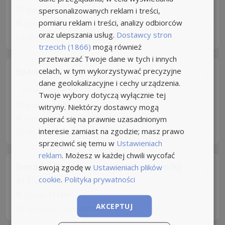
Forbis Sp. z o.o
spersonalizowanych reklam i treści,
pomiaru reklam i treści, analizy odbiorców
Opole
+11km
oraz ulepszania usług.
Dostawcy stron
16 dni temu -
Aplikuj szybko z Nuzle
trzecich (1866)
mogą również
przetwarzać Twoje dane w tych i innych
Spawacz
celach, w tym wykorzystywać precyzyjne
dane geolokalizacyjne i cechy urządzenia.
Umowa zlecenie
Rodzaj pracy: Stała
Twoje wybory dotyczą wyłącznie tej
Proex Work
witryny. Niektórzy dostawcy mogą
Niemodlin
+17km
opierać się na prawnie uzasadnionym
interesie zamiast na zgodzie; masz prawo
22 dni temu -
Aplikuj szybko z Nuzle
sprzeciwić się temu w
Ustawieniach
reklam
. Możesz w każdej chwili wycofać
Doradca Techniczno-Handlowy (m/k)
swoją zgodę w
Ustawieniach plików
cookie
.
Polityka prywatności
Trustark Human Solutions
Opole
+11km
AKCEPTUJ
23 dni temu z
erecruiter.pl