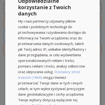
Odpowiedzialne
korzystanie z Twoich
Zadzwoń/SMS
danych
My i nasi partnerzy używamy plików
Obserwuj
ofertę
cookie i podobnych technologii do
przechowywania i uzyskiwania dostępu do
Udostępnij ogłoszenie
informacji na Twoim urządzeniu oraz do
przetwarzania danych osobowych, takich
jak Twój adres IP, unikalne identyfikatory i
Zgłoś naruszenie
dane przeglądania, w celu wyświetlania
spersonalizowanych reklam i treści,
pomiaru reklam i treści, analizy odbiorców
oraz ulepszania usług.
Dostawcy stron
trzecich (1866)
mogą również
przetwarzać Twoje dane w tych i innych
celach, w tym wykorzystywać precyzyjne
dane geolokalizacyjne i cechy urządzenia.
Twoje wybory dotyczą wyłącznie tej