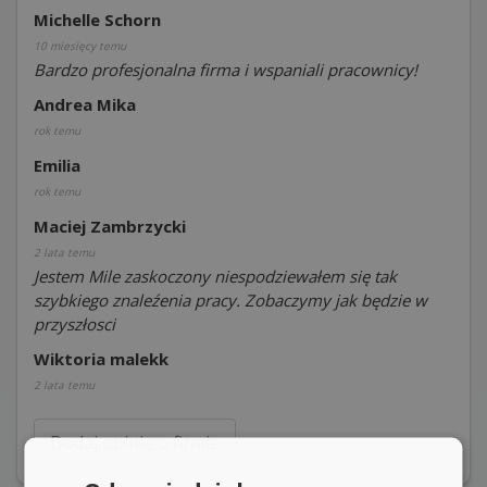
Michelle Schorn
10 miesięcy temu
Bardzo profesjonalna firma i wspaniali pracownicy!
Andrea Mika
rok temu
Emilia
rok temu
Maciej Zambrzycki
2 lata temu
Jestem Mile zaskoczony niespodziewałem się tak
szybkiego znaleźenia pracy. Zobaczymy jak będzie w
przyszłosci
Wiktoria malekk
2 lata temu
Dodaj opinię o firmie