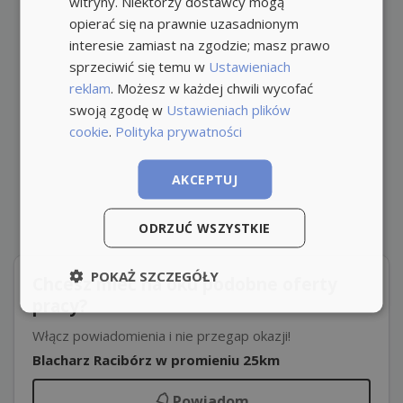
witryny. Niektórzy dostawcy mogą
opierać się na prawnie uzasadnionym
interesie zamiast na zgodzie; masz prawo
sprzeciwić się temu w
Ustawieniach
reklam
. Możesz w każdej chwili wycofać
swoją zgodę w
Ustawieniach plików
cookie
.
Polityka prywatności
AKCEPTUJ
ODRZUĆ WSZYSTKIE
POKAŻ SZCZEGÓŁY
Chcesz mieć na oku podobne oferty
pracy?
Włącz powiadomienia i nie przegap okazji!
Blacharz Racibórz w promieniu 25km
Powiadom