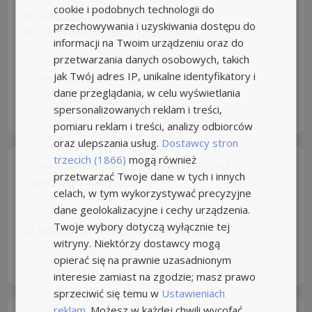
cookie i podobnych technologii do
Przedstawiciel Handlowy /
przechowywania i uzyskiwania dostępu do
Przedstawicielka Handlowa...
informacji na Twoim urządzeniu oraz do
przetwarzania danych osobowych, takich
Umowa o pracę
Rodzaj pracy: Stała
jak Twój adres IP, unikalne identyfikatory i
ZBYSZKO COMPANY S.A
dane przeglądania, w celu wyświetlania
Białystok
spersonalizowanych reklam i treści,
2 dni temu z
pracuj.pl
pomiaru reklam i treści, analizy odbiorców
oraz ulepszania usług.
Dostawcy stron
trzecich (1866)
mogą również
Przedstawicielka / Przedstawiciel
przetwarzać Twoje dane w tych i innych
Handlowy ds...
celach, w tym wykorzystywać precyzyjne
Umowa o pracę
Rodzaj pracy: Stała
dane geolokalizacyjne i cechy urządzenia.
Twoje wybory dotyczą wyłącznie tej
od 8000 do 15000 zł/mies. brutto
witryny. Niektórzy dostawcy mogą
Białystok
opierać się na prawnie uzasadnionym
2 dni temu z
praca.pl
interesie zamiast na zgodzie; masz prawo
sprzeciwić się temu w
Ustawieniach
reklam
. Możesz w każdej chwili wycofać