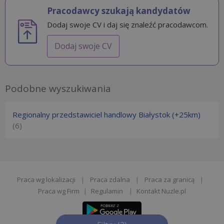
Pracodawcy szukają kandydatów
Dodaj swoje CV i daj się znaleźć pracodawcom.
Dodaj swoje CV
Podobne wyszukiwania
Regionalny przedstawiciel handlowy Białystok (+25km)
(6)
Praca wg lokalizacji
|
Praca zdalna
|
Praca za granicą
|
Praca wg Firm
|
Regulamin
|
Kontakt Nuzle.pl