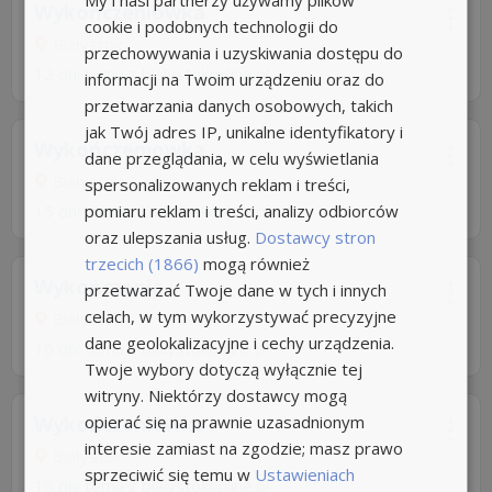
Wykończeniowka
cookie i podobnych technologii do
Białystok
przechowywania i uzyskiwania dostępu do
12 dni temu z
bialystokonline.pl
informacji na Twoim urządzeniu oraz do
przetwarzania danych osobowych, takich
jak Twój adres IP, unikalne identyfikatory i
Wykończeniowka
dane przeglądania, w celu wyświetlania
Białystok
spersonalizowanych reklam i treści,
pomiaru reklam i treści, analizy odbiorców
15 dni temu z
bialystokonline.pl
oraz ulepszania usług.
Dostawcy stron
trzecich (1866)
mogą również
Wykończenia
przetwarzać Twoje dane w tych i innych
celach, w tym wykorzystywać precyzyjne
Białystok
dane geolokalizacyjne i cechy urządzenia.
16 dni temu z
bialystokonline.pl
Twoje wybory dotyczą wyłącznie tej
witryny. Niektórzy dostawcy mogą
opierać się na prawnie uzasadnionym
Wykończeniówka
interesie zamiast na zgodzie; masz prawo
Białystok
sprzeciwić się temu w
Ustawieniach
16 dni temu z
bialystokonline.pl