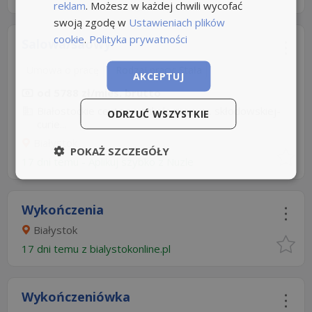
reklam
. Możesz w każdej chwili wycofać
swoją zgodę w
Ustawieniach plików
cookie
.
Polityka prywatności
Salowa/saowy
Umowa o pracę
Rodzaj pracy: Stała
AKCEPTUJ
od 5788 zł/mies. brutto
Białostockie centrum onkologii im. m. skłodowskiej-
ODRZUĆ WSZYSTKIE
curie...
Białystok
POKAŻ SZCZEGÓŁY
17 dni temu -
Aplikuj szybko z Nuzle
Wykończenia
Białystok
17 dni temu z
bialystokonline.pl
Wykończeniówka