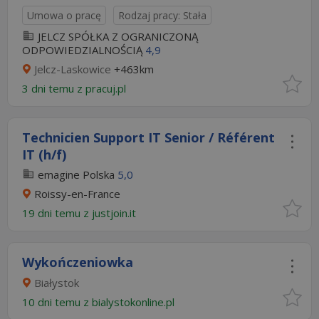
Umowa o pracę
Rodzaj pracy: Stała
JELCZ SPÓŁKA Z OGRANICZONĄ
ODPOWIEDZIALNOŚCIĄ
4,9
Jelcz-Laskowice
+463km
3 dni temu z
pracuj.pl
Technicien Support IT Senior / Référent
IT (h/f)
emagine Polska
5,0
Roissy-en-France
19 dni temu z
justjoin.it
Wykończeniowka
Białystok
10 dni temu z
bialystokonline.pl