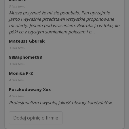
3 lata temu
Muszę przyznać że mi się podobało. Pan uprzejmie
jasno i wyraźnie przedstawił wszystkie proponowane
mi oferty. Jestem pod wrażeniem. Rekrutacja w toku,ale
póki co z czystym sumieniem polecam i o...
Mateusz Gburek
3 lata temu
88Baphomet88
3 lata temu
Monika P-Z
4 lata temu
Poszkodowany Xxx
4 lata temu
Profesjonalizm i wysoką jakość obsługi kandydatów.
Dodaj opinię o firmie