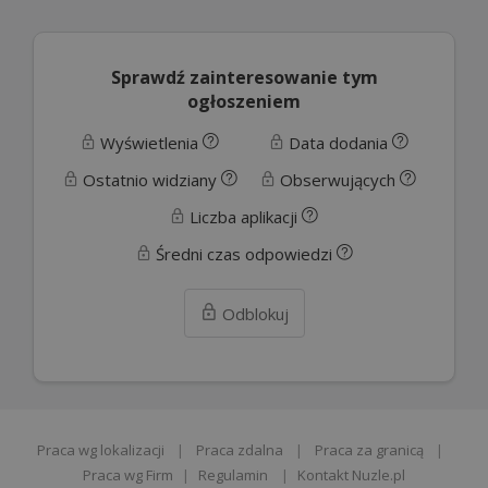
Sprawdź zainteresowanie tym
ogłoszeniem
Wyświetlenia
Data dodania
Ostatnio widziany
Obserwujących
Liczba aplikacji
Średni czas odpowiedzi
Odblokuj
Praca wg lokalizacji
|
Praca zdalna
|
Praca za granicą
|
Praca wg Firm
|
Regulamin
|
Kontakt Nuzle.pl