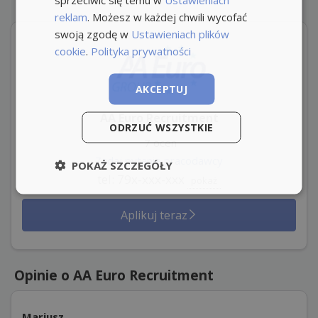
reklam
. Możesz w każdej chwili wycofać
swoją zgodę w
Ustawieniach plików
cookie
.
Polityka prywatności
AKCEPTUJ
AA Euro Recruitment
ODRZUĆ WSZYSTKIE
7 ocen
Zadaj pytanie pracodawcy
POKAŻ SZCZEGÓŁY
tel: 79x-xxx-xxx
pokaż
Aplikuj teraz
Opinie o AA Euro Recruitment
Mariusz