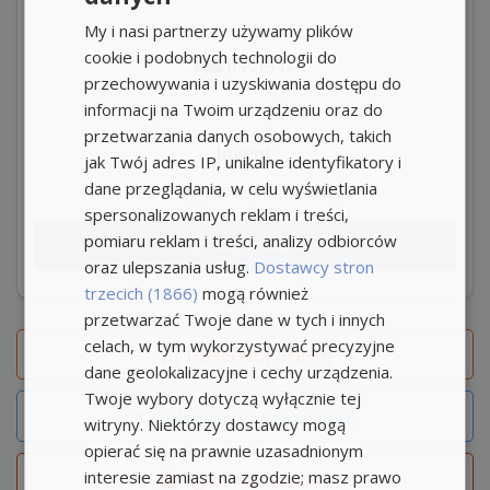
My i nasi partnerzy używamy plików
cookie i podobnych technologii do
przechowywania i uzyskiwania dostępu do
informacji na Twoim urządzeniu oraz do
przetwarzania danych osobowych, takich
Invent
jak Twój adres IP, unikalne identyfikatory i
dane przeglądania, w celu wyświetlania
Zadaj pytanie pracodawcy
spersonalizowanych reklam i treści,
pomiaru reklam i treści, analizy odbiorców
Aplikuj teraz
oraz ulepszania usług.
Dostawcy stron
trzecich (1866)
mogą również
przetwarzać Twoje dane w tych i innych
celach, w tym wykorzystywać precyzyjne
Obserwuj
ofertę
dane geolokalizacyjne i cechy urządzenia.
Twoje wybory dotyczą wyłącznie tej
Udostępnij ogłoszenie
witryny. Niektórzy dostawcy mogą
opierać się na prawnie uzasadnionym
interesie zamiast na zgodzie; masz prawo
Zgłoś naruszenie