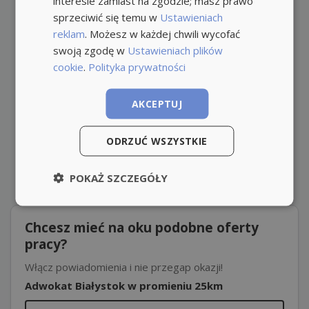
interesie zamiast na zgodzie; masz prawo
sprzeciwić się temu w
Ustawieniach
reklam
. Możesz w każdej chwili wycofać
swoją zgodę w
Ustawieniach plików
cookie
.
Polityka prywatności
AKCEPTUJ
ODRZUĆ WSZYSTKIE
POKAŻ SZCZEGÓŁY
Chcesz mieć na oku podobne oferty
pracy?
Włącz powiadomienia i nie przegap okazji!
Adwokat Białystok w promieniu 25km