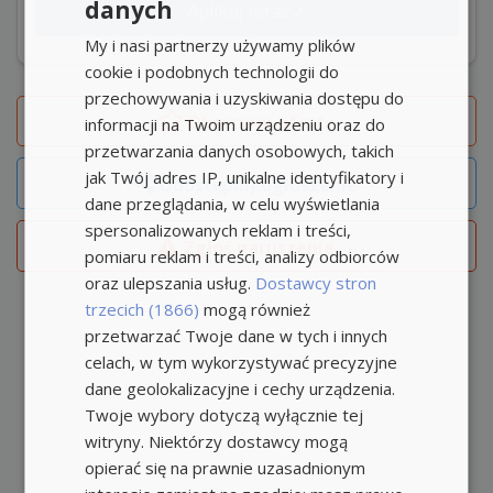
danych
Aplikuj teraz
My i nasi partnerzy używamy plików
cookie i podobnych technologii do
przechowywania i uzyskiwania dostępu do
Obserwuj
ofertę
informacji na Twoim urządzeniu oraz do
przetwarzania danych osobowych, takich
jak Twój adres IP, unikalne identyfikatory i
Udostępnij ogłoszenie
dane przeglądania, w celu wyświetlania
spersonalizowanych reklam i treści,
Zgłoś naruszenie
pomiaru reklam i treści, analizy odbiorców
oraz ulepszania usług.
Dostawcy stron
trzecich (1866)
mogą również
przetwarzać Twoje dane w tych i innych
celach, w tym wykorzystywać precyzyjne
dane geolokalizacyjne i cechy urządzenia.
Twoje wybory dotyczą wyłącznie tej
witryny. Niektórzy dostawcy mogą
opierać się na prawnie uzasadnionym