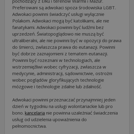
pochodzący z Ełku i terenów Warmii i Mazur.
Preferowani są adwokaci spoza środowiska LGBT.
Adwokaci powinni świadczyć usługi wyłącznie
Polakom. Adwokaci mogą być katolikami, ale nie
fanatykami. Adwokaci powinni być ludźmi bez
uprzedzeń. Światopoglądowo nie muszą być
ultraliberalni, ale nie powinni być w opozycji do prawa
do śmierci, zwłaszcza prawa do eutanazji. Powinni
być dobrze zaznajomieni z tematem eutanazji.
Powinni być rozeznani w technologiach, ale
wstrzemięźliwi wobec cyfryzacji, zwłaszcza w
medycynie, administracji, sądownictwie, ostrożni
wobec poglądów gloryfikujących technologie
mózgowe i technologie zdalne lub zdalność.
Adwokaci powinni przeznaczać przynajmniej jeden
dzień w tygodniu na usługi wolontariackie lub pro
bono.
kancelaria
nie powinna uzależniać świadczenia
usług od udzielenia upoważnienia do
pełnomocnictwa.